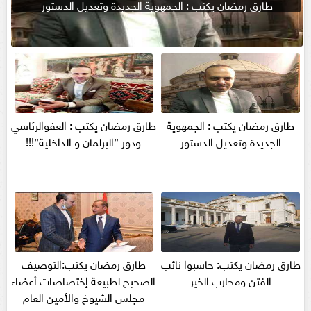
طارق رمضان يكتب : الجمهوية الجديدة وتعديل الدستور
طارق رمضان يكتب : الجمهوية
طارق رمضان يكتب : العفوالرئاسي
الجديدة وتعديل الدستور
ودور ”البرلمان و الداخلية”!!!
طارق رمضان يكتب: حاسبوا نائب
طارق رمضان يكتب:التوصيف
الفتن ومحارب الخير
الصحيح لطبيعة إختصاصات أعضاء
مجلس الشيوخ والأمين العام