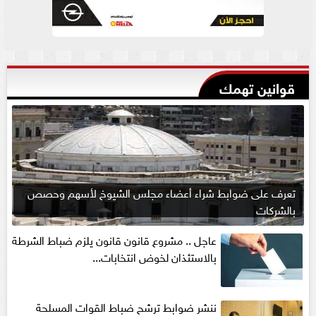
قوانين تهمك
تعرف على ضوابط شراء أعضاء مجلس الشيوخ لأسهم وحصص
بالشركات
عاجل .. مشروع قانون قانون يلزم ضباط الشرطة
بالاستئذان لخوض انتخابات...
ننشر ضوابط ترشح ضباط القوات المسلحة