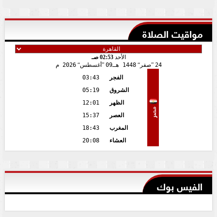
مواقيت الصلاة
الأحد
02:53 صـ
24
صفر
1448 هـ
09
أغسطس
2026 م
الفجر
03:43
الشروق
05:19
الظهر
12:01
مصر
العصر
15:37
المغرب
18:43
العشاء
20:08
الفيس بوك