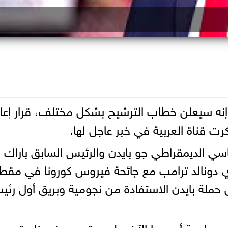
نه سيعلن خطاب الترشيح بشكل مختلف، قرار إعا
رت قناة العربية في خبر عاجل لها.
سي الديمقراطي جو بايدن والرئيس السابق باراك
ري دونالد ترامب مع جائحة فيروس كورونا في مقط
 حملة بايدن الاستفادة من نجومية وبريق أول رئ
ي مواجهة أحدهما الآخر على مقعدين في ناحيتين