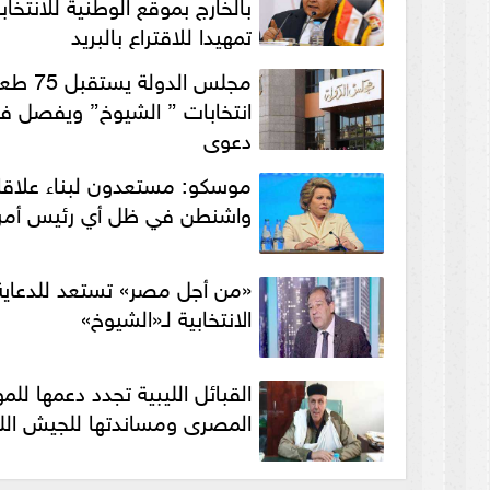
بالخارج بموقع الوطنية للانتخاب
تمهيدا للاقتراع بالبريد
مجلس الدولة 
دعوى
موسكو: مستعدون لبناء علاق
واشنطن في ظل أي رئيس أمر
«من أجل مصر» تستعد للدعاية
الانتخابية لـ«الشيوخ»
القبائل الليبية تجدد دعمها لل
المصرى ومساندتها للجيش الل