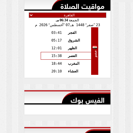
مواقيت الصلاة
الجمعة
06:34 مـ
23
صفر
1448 هـ
07
أغسطس
2026 م
الفجر
03:41
الشروق
05:17
الظهر
12:01
مصر
العصر
15:38
المغرب
18:44
العشاء
20:10
الفيس بوك