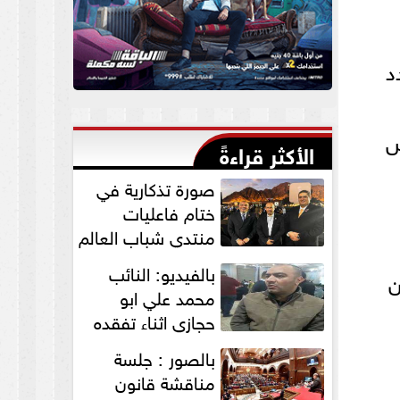
ر عدد
ض
الأكثر قراءةً
صورة تذكارية في
ختام فاعليات
منتدي شباب العالم
لنواب الخير
بالفيديو: النائب
ن
”التمامي...
محمد علي ابو
حجازي اثناء تفقده
القافلة الطبية
بالصور : جلسة
للكشف علي...
مناقشة قانون