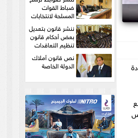
انتخابات...
ضباط القوات
المسلحة لانتخابات
الرئاسة والمجالس
ننشر قانون بتعديل
النيابية والمحلية‎
بعض أحكام قانون
تنظيم التعاقدات
نص قانون أملاك
دة
الدولة الخاصة
ع
يس