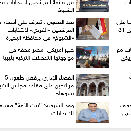
ات
من قائمة المرشحين لانتخابات 
الشيوخ
يستقبل 75 طعنا على
بعد الطعون.. تعرف علي أسماء ج
انتخابات ” الشيوخ” ويفصل فى 31
المرشحين «الفردي» لانتخابات
«الشيوخ» في محافظة البحيرة
ات مع
خبير أمريكى: مصر محقة فى
يكي
مواجهتها التدخلات التركية بليبيا
القضاء الإدارى يرفض طعون 5
مرشحين على مقاعد مجلس الشي
بسوهاج
موقف
وفد الشرقية: ”بيت الأمة” مستع
يبى
للانتخابات