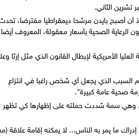
ر تشرين الثاني.
 أن أصبح بايدن مرشحا ديمقراطيا مفترضا، تحدث
ون الرعاية الصحية بأسعار معقولة، المعروف أيضا
لعليا الأمريكية لإبطال القانون الذي مثل إرثا وعل
م السبب الذي يجعل أي شخص راغبا في انتزاع
مة صحية عامة كبيرة".
ف، وهي سمة شددت حملته على إظهارها كي تظهر
دراك ما يمر به الناس... لا يمكنه إقامة علاقة (مع