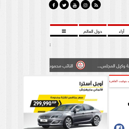
أراء
حول العالم

:
.
النائب محمود سامي ”لبوابة الشيوخ”طالبت بادخال تعديل 
بتوقيت القاهرة