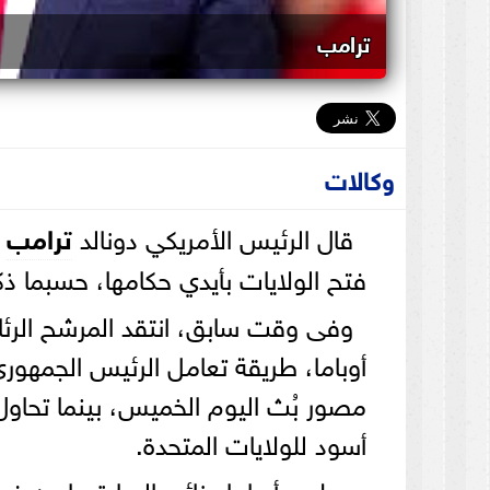
ترامب
وكالات
قال الرئيس الأمريكي دونالد
ترامب
إ
فتح الولايات بأيدي حكامها، حسبما ذك
وفى وقت سابق، انتقد المرشح الرئا
أوباما، طريقة تعامل الرئيس الجمهو
مصور بُث اليوم الخميس، بينما تحاول
أسود للولايات المتحدة.
وجلس أوباما ونائبه السابق بايدن ف