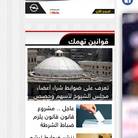
قوانين تهمك
تعرف على ضوابط شراء أعضاء
مجلس الشيوخ لأسهم وحصص
بالشركات
عاجل .. مشروع
قانون قانون يلزم
ضباط الشرطة
بالاستئذان لخوض
ننشر ضوابط ترشح