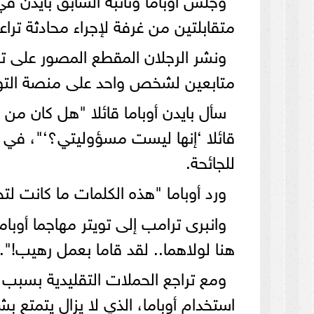
متقابلتين من غرفة لإجراء محادثة تراعي
متابعين لشخص واحد على منصة التو
سأل بايدن أوباما قائلا "هل كان من
قائلا ‘إنها ليست مسؤوليتي؟‘"، في إ
للجائحة.
ورد أوباما "هذه الكلمات ما كانت لت
وانبرى ترامب إلى تويتر مهاجما أوبا
هنا لولاهما.. لقد قاما بعمل رهيب!".
ومع تراجع الحملات التقليدية بسبب 
استخدام أوباما، الذي لا يزال يتمتع بش