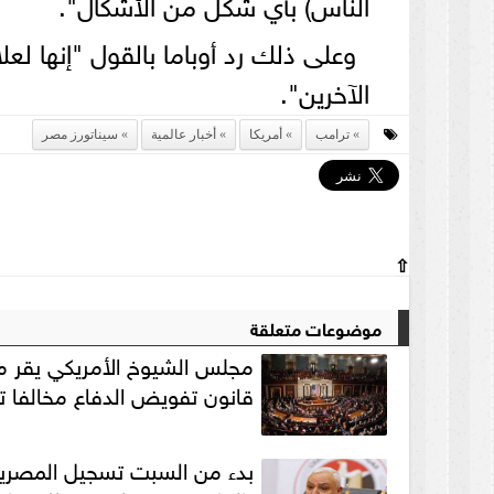
الناس) بأي شكل من الأشكال".
وعلى ذلك رد أوباما بالقول "إنها لع
الآخرين".
ترامب
أمريكا
أخبار عالمية
سيناتورز مصر
⇧
موضوعات متعلقة
مجلس الشيوخ الأمريكي يقر 
قانون تفويض الدفاع مخالفا ت
بدء من السبت تسجيل المصري