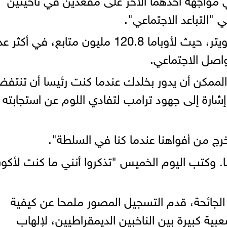
 "التباعد الاجتماعي".
ونشر الرجلان المقطع المصور على تويتر، حيث لأوباما 120.8 مليون متابع، في أكث
اصل الاجتماعي.
 الممكن أن يدور بخلدك عندما كنت رئيسا أن تنتف
شارة إلى جهود ترامب لتفادي اللوم عن استجابته
خرج من أفواهنا عندما كنا في السلطة".
ما. وكتب اليوم الخميس "تذكروا أنني ما كنت لأكو
الجائحة، قدم التسجيل المصور ملمحا عن كيفية
عبية كبيرة بين الناخبين الديمقراطيين، لإلهاب