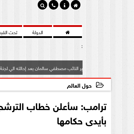

الدولة
تحت القبه
:
ف علي مصير النائب مصطفي سالمان بعد إحالته الي لجنة...
ب
حول العالم
2020-07-24 00:15:08
ترامب: سأعلن خطاب الترشح 
بأيدى حكامها