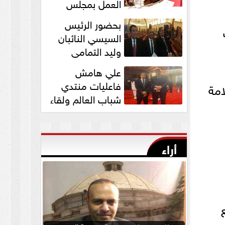
العمل بمجلس
الشيوخ برئاسة
بحضور الرئيس
المستشار عبد الوهاب...
السيسي النائبان
وليد التمامي
ومحمد ابوحجازي
علي هامش
يشاركان في قداس عيد...
فاعليات منتدي
امة
شباب العالم ولقاء
النائب وليد التمامي
بالسفير...
أراء