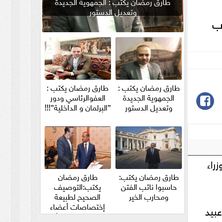
طارق رمضان يكتب : الجمهوية الجديدة
وتعديل الدستور
رب
طارق رمضان يكتب :
طارق رمضان يكتب :
الجمهوية الجديدة
العفوالرئاسي ودور
وتعديل الدستور
”البرلمان و الداخلية”!!!
راء
طارق رمضان يكتب:
طارق رمضان
حاسبوا نائب الفتن
يكتب:التوصيف
ومحارب الخير
الصحيح لطبيعة
إختصاصات أعضاء
عبيد
مجلس الشيوخ والأمين