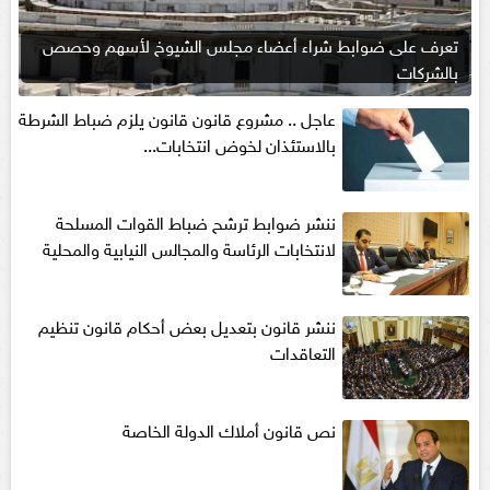
تعرف على ضوابط شراء أعضاء مجلس الشيوخ لأسهم وحصص
بالشركات
عاجل .. مشروع قانون قانون يلزم ضباط الشرطة
بالاستئذان لخوض انتخابات...
ننشر ضوابط ترشح ضباط القوات المسلحة
لانتخابات الرئاسة والمجالس النيابية والمحلية‎
ننشر قانون بتعديل بعض أحكام قانون تنظيم
التعاقدات
نص قانون أملاك الدولة الخاصة