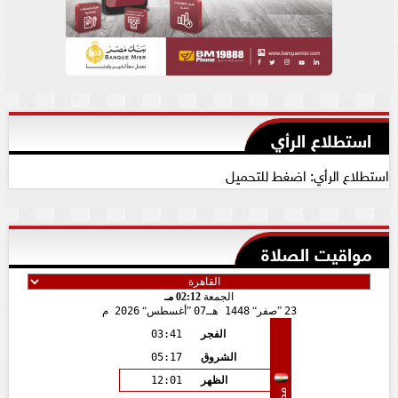
استطلاع الرأي
استطلاع الرأي: اضغط للتحميل
مواقيت الصلاة
الجمعة
02:12 مـ
23
صفر
1448 هـ
07
أغسطس
2026 م
الفجر
03:41
الشروق
05:17
الظهر
12:01
مصر