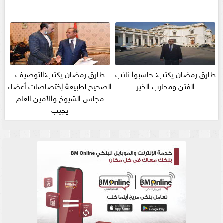
طارق رمضان يكتب: حاسبوا نائب
طارق رمضان يكتب:التوصيف
الفتن ومحارب الخير
الصحيح لطبيعة إختصاصات أعضاء
مجلس الشيوخ والأمين العام
يجيب