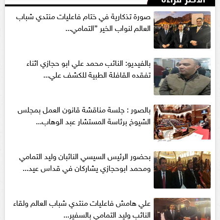
صورة تذكارية في ختام فاعليات منتدي شباب
العالم لنواب الخير ”التمامي...
بالفيديو: النائب محمد علي ابو حجازي اثناء
تفقده القافلة الطبية للكشف علي...
بالصور : جلسة مناقشة قانون العمل بمجلس
الشيوخ برئاسة المستشار عبد الوهاب...
بحضور الرئيس السيسي النائبان وليد التمامي
ومحمد ابوحجازي يشاركان في قداس عيد...
علي هامش فاعليات منتدي شباب العالم ولقاء
النائب وليد التمامي بالسفير...