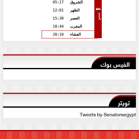
الشروق
05:17
الظهر
12:01
مصر
العصر
15:38
المغرب
18:44
العشاء
20:10
الفيس بوك
تويتر
Tweets by Senatorsegypt