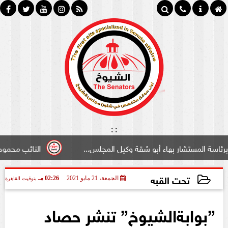
:
:
شار بهاء أبو شقة وكيل المجلس...
النائب محمود سامي ”لبو
تحت القبه
الجمعة، 21 مايو 2021
02:26 مـ
بتوقيت القاهرة
2021-05-21 14:26:07
”بوابةالشيوخ” تنشر حصاد