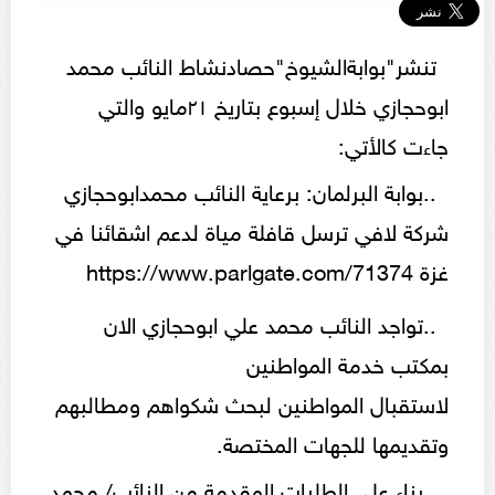
تنشر"بوابةالشيوخ"حصادنشاط النائب محمد
ابوحجازي خلال إسبوع بتاريخ ٢١مايو والتي
جاءت كالأتي:
..بوابة البرلمان: برعاية النائب محمدابوحجازي
شركة لافي ترسل قافلة مياة لدعم اشقائنا في
غزة https://www.parlgate.com/71374
..تواجد النائب محمد علي ابوحجازي الان
بمكتب خدمة المواطنين
لاستقبال المواطنين لبحث شكواهم ومطالبهم
وتقديمها للجهات المختصة.
..بناء علي الطلبات المقدمة من النائب/ محمد