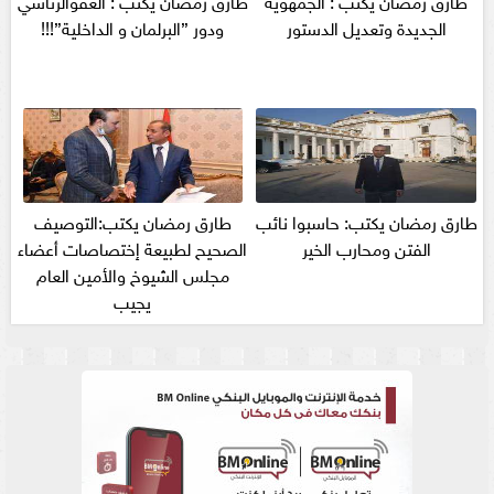
الجديدة وتعديل الدستور
ودور ”البرلمان و الداخلية”!!!
طارق رمضان يكتب: حاسبوا نائب
طارق رمضان يكتب:التوصيف
الفتن ومحارب الخير
الصحيح لطبيعة إختصاصات أعضاء
مجلس الشيوخ والأمين العام
يجيب