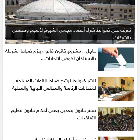
تعرف على ضوابط شراء أعضاء مجلس الشيوخ لأسهم وحصص
بالشركات
عاجل .. مشروع قانون قانون يلزم ضباط الشرطة
بالاستئذان لخوض انتخابات...
ننشر ضوابط ترشح ضباط القوات المسلحة
لانتخابات الرئاسة والمجالس النيابية والمحلية‎
ننشر قانون بتعديل بعض أحكام قانون تنظيم
التعاقدات
نص قانون أملاك الدولة الخاصة