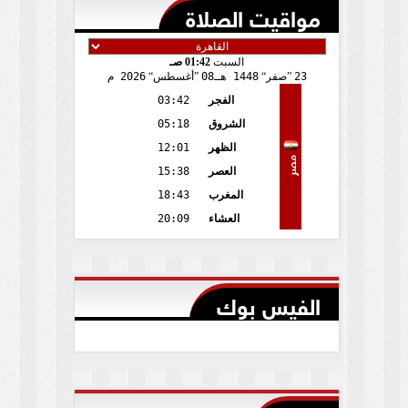
مواقيت الصلاة
السبت
01:42 صـ
23
صفر
1448 هـ
08
أغسطس
2026 م
الفجر
03:42
الشروق
05:18
الظهر
12:01
مصر
العصر
15:38
المغرب
18:43
العشاء
20:09
الفيس بوك