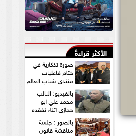
الأكثر قراءةً
صورة تذكارية في
ختام فاعليات
منتدي شباب العالم
لنواب الخير
بالفيديو: النائب
”التمامي...
محمد علي ابو
حجازي اثناء تفقده
القافلة الطبية
بالصور : جلسة
للكشف علي...
مناقشة قانون