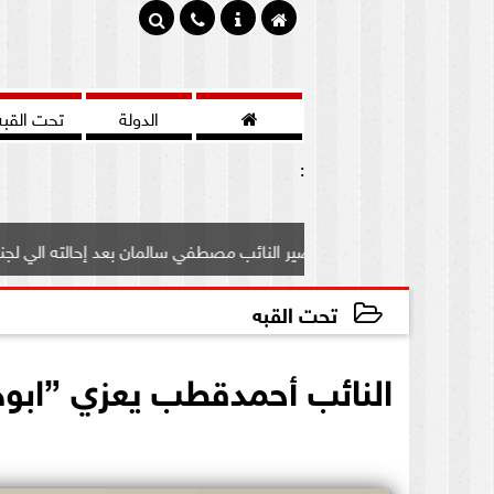

الدولة
تحت القبه
:
رف علي مصير النائب مصطفي سالمان بعد إحالته الي لجنة...
تحت القبه
2020-12-10 01:39:45
النائب أحمدقطب يعزي ”ابو