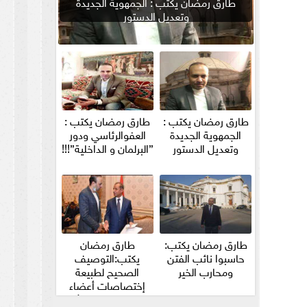
طارق رمضان يكتب : الجمهوية الجديدة
وتعديل الدستور
طارق رمضان يكتب :
طارق رمضان يكتب :
الجمهوية الجديدة
العفوالرئاسي ودور
وتعديل الدستور
”البرلمان و الداخلية”!!!
طارق رمضان يكتب:
طارق رمضان
حاسبوا نائب الفتن
يكتب:التوصيف
ومحارب الخير
الصحيح لطبيعة
إختصاصات أعضاء
مجلس الشيوخ والأمين