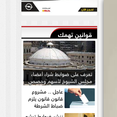
قوانين تهمك
تعرف على ضوابط شراء أعضاء
مجلس الشيوخ لأسهم وحصص
بالشركات
عاجل .. مشروع
قانون قانون يلزم
ضباط الشرطة
بالاستئذان لخوض
ننشر ضوابط ترشح