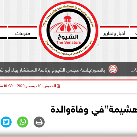
أخبار وتقارير
منوعات
بالصور:جلسة مجلس الشيوخ برئاسة المستشار بهاء أبو شقة وكيل المجلس.
الخميس، 10 ديسمبر 2020
01:39 صـ
هشيمة”في وفاةوالدة