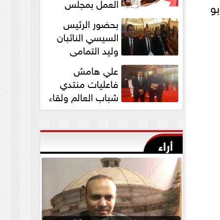
العمل بمجلس
و
الشيوخ برئاسة
بحضور الرئيس
المستشار عبد الوهاب...
السيسي النائبان
وليد التمامي
ومحمد ابوحجازي
علي هامش
يشاركان في قداس عيد...
فاعليات منتدي
شباب العالم ولقاء
النائب وليد التمامي
بالسفير...
أراء