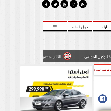
أراء
حول العالم

:
..
النائب محمود سامي ”لبوابة الشيوخ”طالبت بادخال تعديل 
بتوقيت القاهرة