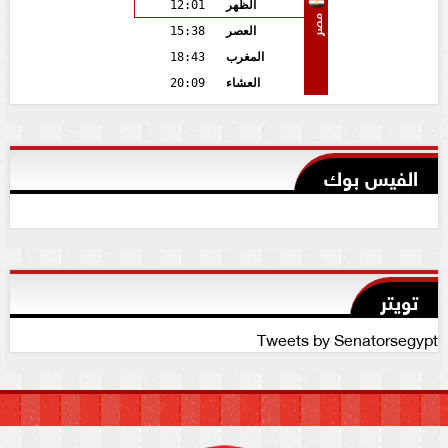
الظهر
12:01
مصر
العصر
15:38
المغرب
18:43
العشاء
20:09
الفيس بوك
تويتر
Tweets by Senatorsegypt