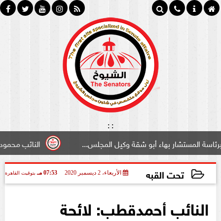
:
:
ستشار بهاء أبو شقة وكيل المجلس...
النائب محمود سامي ”ل
تحت القبه
الأربعاء، 2 ديسمبر 2020
07:53 مـ
بتوقيت القاهرة
2020-12-02 19:53:59
النائب أحمدقطب: لائحة