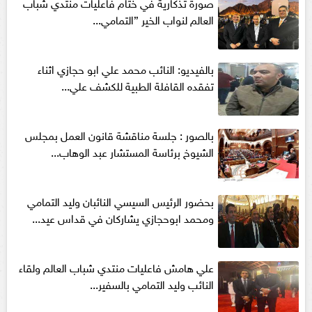
صورة تذكارية في ختام فاعليات منتدي شباب
العالم لنواب الخير ”التمامي...
بالفيديو: النائب محمد علي ابو حجازي اثناء
تفقده القافلة الطبية للكشف علي...
بالصور : جلسة مناقشة قانون العمل بمجلس
الشيوخ برئاسة المستشار عبد الوهاب...
بحضور الرئيس السيسي النائبان وليد التمامي
ومحمد ابوحجازي يشاركان في قداس عيد...
علي هامش فاعليات منتدي شباب العالم ولقاء
النائب وليد التمامي بالسفير...