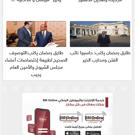
طارق رمضان يكتب: حاسبوا نائب
طارق رمضان يكتب:التوصيف
الفتن ومحارب الخير
الصحيح لطبيعة إختصاصات أعضاء
مجلس الشيوخ والأمين العام
يجيب