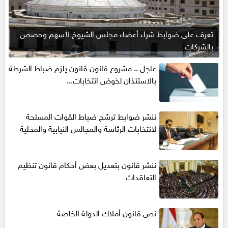
تعرف على ضوابط شراء أعضاء مجلس الشيوخ لأسهم وحصص
بالشركات
عاجل .. مشروع قانون قانون يلزم ضباط الشرطة
بالاستئذان لخوض انتخابات...
ننشر ضوابط ترشح ضباط القوات المسلحة
لانتخابات الرئاسة والمجالس النيابية والمحلية‎
ننشر قانون بتعديل بعض أحكام قانون تنظيم
التعاقدات
نص قانون أملاك الدولة الخاصة