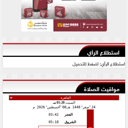
استطلاع الرأي
استطلاع الرأي: اضغط للتحميل
مواقيت الصلاة
السبت
01:28 مـ
24
صفر
1448 هـ
08
أغسطس
2026 م
الفجر
03:42
الشروق
05:18