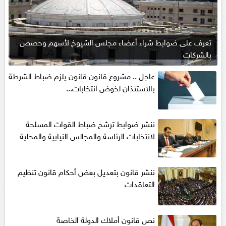
تعرف على ضوابط شراء أعضاء مجلس الشيوخ لأسهم وحصص
بالشركات
عاجل .. مشروع قانون قانون يلزم ضباط الشرطة
بالاستئذان لخوض انتخابات...
ننشر ضوابط ترشح ضباط القوات المسلحة
لانتخابات الرئاسة والمجالس النيابية والمحلية‎
ننشر قانون بتعديل بعض أحكام قانون تنظيم
التعاقدات
نص قانون أملاك الدولة الخاصة