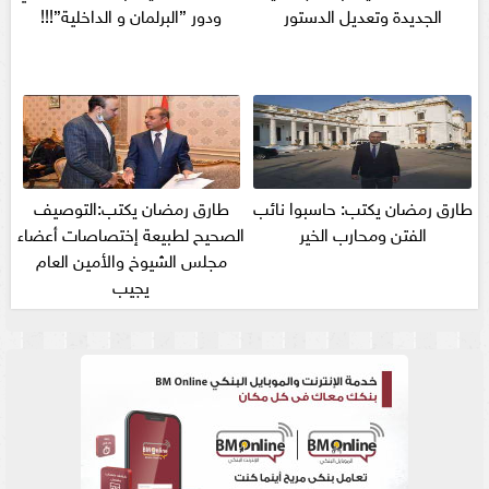
الجديدة وتعديل الدستور
ودور ”البرلمان و الداخلية”!!!
طارق رمضان يكتب: حاسبوا نائب
طارق رمضان يكتب:التوصيف
الفتن ومحارب الخير
الصحيح لطبيعة إختصاصات أعضاء
مجلس الشيوخ والأمين العام
يجيب