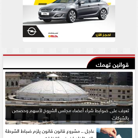
قوانين تهمك
تعرف على ضوابط شراء أعضاء مجلس الشيوخ لأسهم وحصص
بالشركات
عاجل .. مشروع قانون قانون يلزم ضباط الشرطة
بالاستئذان لخوض انتخابات...