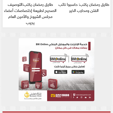
طارق رمضان يكتب: حاسبوا نائب
طارق رمضان يكتب:التوصيف
الفتن ومحارب الخير
الصحيح لطبيعة إختصاصات أعضاء
مجلس الشيوخ والأمين العام
يجيب