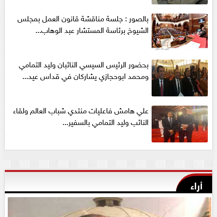
بالصور : جلسة مناقشة قانون العمل بمجلس
الشيوخ برئاسة المستشار عبد الوهاب...
بحضور الرئيس السيسي النائبان وليد التمامي
ومحمد ابوحجازي يشاركان في قداس عيد...
علي هامش فاعليات منتدي شباب العالم ولقاء
النائب وليد التمامي بالسفير...
أراء