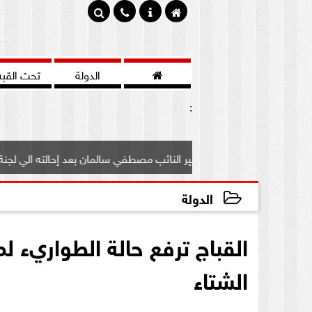

الدولة
تحت القبه
:
رف علي مصير النائب مصطفي سالمان بعد إحالته الي لجنة...
الدولة
2020-10-08 13:05:18
القباج ترفع حالة الطواريء ل
الشتاء