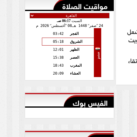
مواقيت الصلاة
السبت
06:17 صـ
24
صفر
1448 هـ
08
أغسطس
2026 م
شعل
الفجر
03:42
ويت
الشروق
05:18
الظهر
12:01
مصر
قاء
العصر
15:38
المغرب
18:43
العشاء
20:09
الفيس بوك