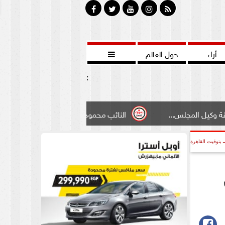
أراء
حول العالم

:
...
النائب محمود سامي ”لبوابة الشيوخ”طالبت بادخال تعديل
بتوقيت القاهرة