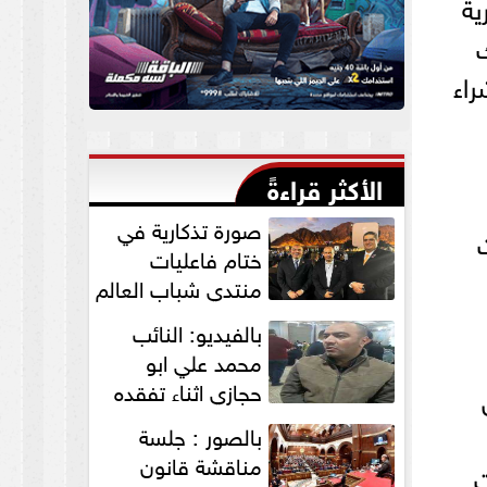
ية
ك
ليون جنيه لشراء
الأكثر قراءةً
صورة تذكارية في
ختام فاعليات
منتدي شباب العالم
لنواب الخير
بالفيديو: النائب
”التمامي...
محمد علي ابو
حجازي اثناء تفقده
القافلة الطبية
بالصور : جلسة
للكشف علي...
مناقشة قانون
ت