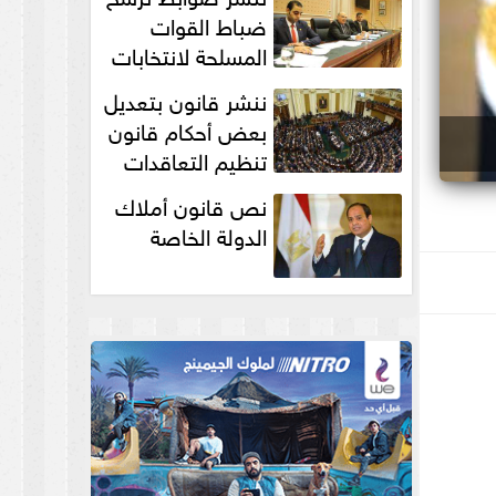
انتخابات...
ضباط القوات
المسلحة لانتخابات
الرئاسة والمجالس
ننشر قانون بتعديل
النيابية والمحلية‎
بعض أحكام قانون
تنظيم التعاقدات
نص قانون أملاك
الدولة الخاصة