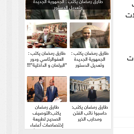
طارق رمضان يكتب : الجمهوية الجديدة
وتعديل الدستور
ات
طارق رمضان يكتب :
طارق رمضان يكتب :
ات
الجمهوية الجديدة
العفوالرئاسي ودور
وتعديل الدستور
”البرلمان و الداخلية”!!!
طارق رمضان يكتب:
طارق رمضان
حاسبوا نائب الفتن
يكتب:التوصيف
ومحارب الخير
الصحيح لطبيعة
إختصاصات أعضاء
مجلس الشيوخ والأمين