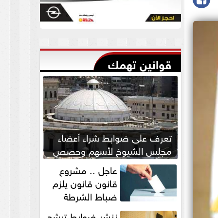
قوانين تهمك
تعرف على ضوابط شراء أعضاء
مجلس الشيوخ لأسهم وحصص
بالشركات
عاجل .. مشروع
قانون قانون يلزم
ضباط الشرطة
بالاستئذان لخوض
ننشر ضوابط ترشح