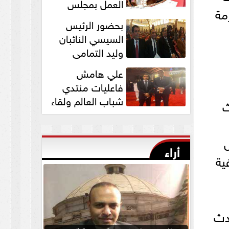
العمل بمجلس
مة
الشيوخ برئاسة
بحضور الرئيس
المستشار عبد الوهاب...
السيسي النائبان
وليد التمامي
ومحمد ابوحجازي
علي هامش
يشاركان في قداس عيد...
فاعليات منتدي
شباب العالم ولقاء
ث
النائب وليد التمامي
بالسفير...
ل
أراء
ية
ادث