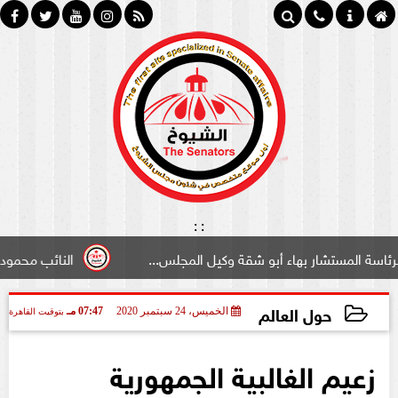
:
:
ستشار بهاء أبو شقة وكيل المجلس...
النائب محمود سامي ”ل
حول العالم
الخميس، 24 سبتمبر 2020
07:47 مـ
بتوقيت القاهرة
2020-09-24 19:47:43
زعيم الغالبية الجمهورية