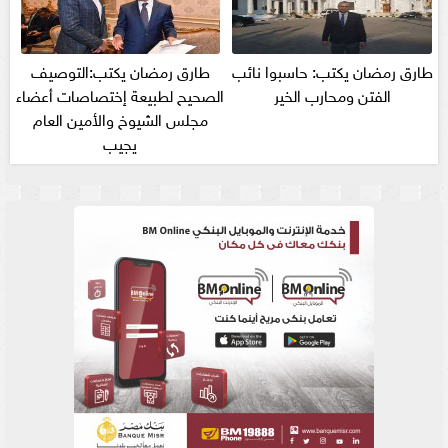
طارق رمضان يكتب: حاسبوا نائب
طارق رمضان يكتب:التوصيف
الفتن ومحارب الخير
الصحيح لطبيعة إختصاصات أعضاء
مجلس الشيوخ والأمين العام
يجيب