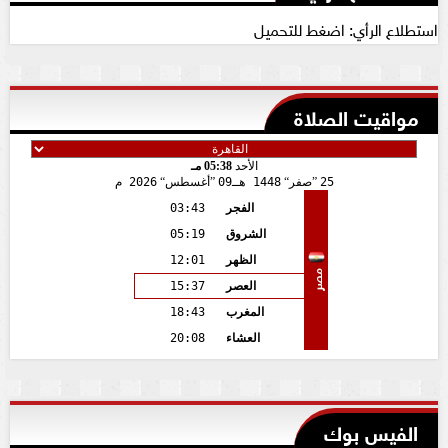
استطلاع الرأي: اضغط للتحميل
مواقيت الصلاة
الأحد
05:38 مـ
25
صفر
1448 هـ
09
أغسطس
2026 م
الفجر
03:43
الشروق
05:19
الظهر
12:01
مصر
العصر
15:37
المغرب
18:43
العشاء
20:08
الفيس بوك