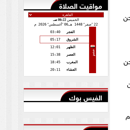
مواقيت الصلاة
حن
الخميس
06:22 صـ
22
صفر
1448 هـ
06
أغسطس
2026 م
الفجر
03:40
الشروق
05:17
الظهر
12:01
مصر
العصر
15:38
حن
المغرب
18:45
العشاء
20:11
ن
الفيس بوك
م