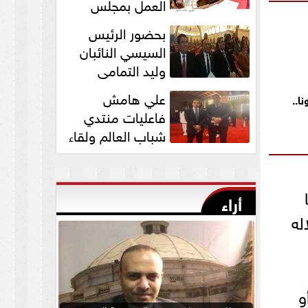
العمل بمجلس
الشيوخ برئاسة
بحضور الرئيس
المستشار عبد الوهاب...
السيسي النائبان
وليد التمامي
ومحمد ابوحجازي
علي هامش
يشاركان في قداس عيد...
فاعليات منتدي
شباب العالم ولقاء
النائب وليد التمامي
بالسفير...
أراء
له
و