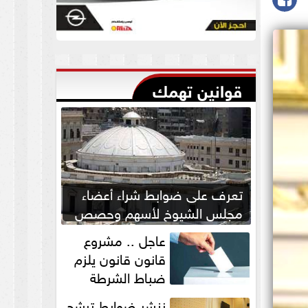
قوانين تهمك
تعرف على ضوابط شراء أعضاء
مجلس الشيوخ لأسهم وحصص
بالشركات
عاجل .. مشروع
قانون قانون يلزم
ضباط الشرطة
بالاستئذان لخوض
ننشر ضوابط ترشح