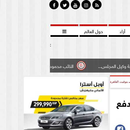
أراء
حول العالم

:
س...
النائب محمود سامي ”لبوابة الشيوخ”طالبت بادخال تعد
بتوقيت القاهرة
دفع