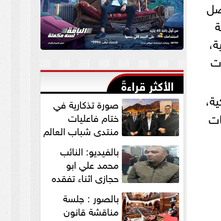
صل
ة
ة،
ات
الأكثر قراءةً
ية،
صورة تذكارية في
ات
ختام فاعليات
منتدي شباب العالم
لنواب الخير
بالفيديو: النائب
”التمامي...
محمد علي ابو
حجازي اثناء تفقده
القافلة الطبية
بالصور : جلسة
للكشف علي...
مناقشة قانون