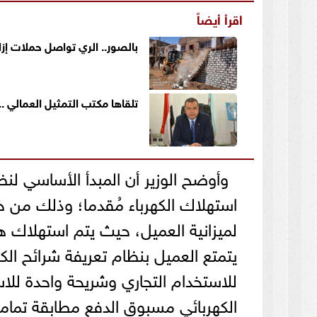
اقرأ أيضاً
بالصور.. الري تواصل حملات إزا
تلقاها مكتب التمثيل العمالي .. الأردن: سنة حبس وغرامة 0
وأوضح الوزير أن المبدأ الأساسي لن
استهلاك الكهرباء مُقدما؛ وذلك من خ
لميزانية العميل، حيث يتم استهلاك هذ
للاستخدام التجاري وشريحة واحدة للاس
الكهربائي مسبوق الدفع مطابقة تماما 