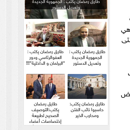
طارق رمضان يكتب : الجمهوية الجديدة
وتعديل الدستور
هي
تى
طارق رمضان يكتب :
طارق رمضان يكتب :
الجمهوية الجديدة
العفوالرئاسي ودور
وتعديل الدستور
”البرلمان و الداخلية”!!!
فاض
طارق رمضان يكتب:
طارق رمضان
حاسبوا نائب الفتن
يكتب:التوصيف
ومحارب الخير
الصحيح لطبيعة
إختصاصات أعضاء
مجلس الشيوخ والأمين