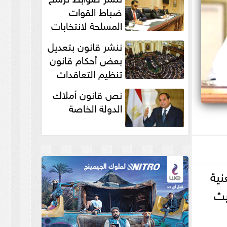
انتخابات...
ضباط القوات
المسلحة لانتخابات
الرئاسة والمجالس
ننشر قانون بتعديل
النيابية والمحلية‎
بعض أحكام قانون
تنظيم التعاقدات
نص قانون أملاك
الدولة الخاصة
نية
يث