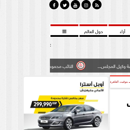
أراء
حول العالم

:
..
النائب محمود سامي ”لبوابة الشيوخ”طالبت بادخال تعديل 
بتوقيت القاهرة