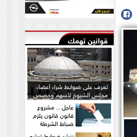
قوانين تهمك
تعرف على ضوابط شراء أعضاء
مجلس الشيوخ لأسهم وحصص
بالشركات
عاجل .. مشروع
قانون قانون يلزم
ضباط الشرطة
بالاستئذان لخوض
ننشر ضوابط ترشح