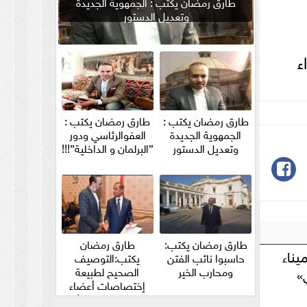
طارق رمضان يكتب : الجمهوية الجديدة
وتعديل الدستور
ء
طارق رمضان يكتب :
طارق رمضان يكتب :
الجمهوية الجديدة
العفوالرئاسي ودور
وتعديل الدستور
”البرلمان و الداخلية”!!!
طارق رمضان يكتب:
طارق رمضان
ناء
حاسبوا نائب الفتن
يكتب:التوصيف
ومحارب الخير
الصحيح لطبيعة
»
إختصاصات أعضاء
مجلس الشيوخ والأمين