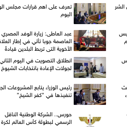
 الشر
تعرف على اهم قرارات مجلس الوز
اليوم
ئيس
عبد العاطى: زيارة الوفد المصري 
م
العاصمة جوبا تأتي في إطار العلا
الأخوية التي تربط البلدين قيادةً
وشعباً
يس
انطلاق التصويت في اليوم الثاني
لجولات الإعادة بانتخابات الشيوخ
حث
رئيس الوزراء يتابع المشروعات الج
تنفيذها في ”كفر الشيخ”
حورس.. الشركة الوطنية الناقل
الرسمي لبطولة كأس العالم لكرة ا