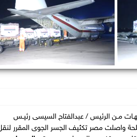
يهـات مـن الرئيس / عبدالفتاح السيسى رئيـس
مسلحة واصلت مصر تكثيف الجسر الجوى المقرر لنقل