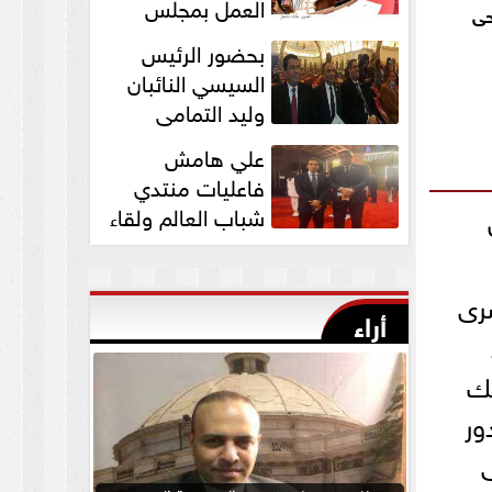
العمل بمجلس
حى
الشيوخ برئاسة
بحضور الرئيس
المستشار عبد الوهاب...
السيسي النائبان
وليد التمامي
ومحمد ابوحجازي
علي هامش
يشاركان في قداس عيد...
فاعليات منتدي
شباب العالم ولقاء
النائب وليد التمامي
بالسفير...
صرى
أراء
لك
ور
ى