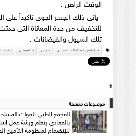
الوقت الراهن .
يأتى ذلك الجسر الجوى تأكيداً على ال
للتخفيف من حدة المعاناة التى حدثت
تلك السيول والفيضانات .
الرئيس عبدالفتاح السيسي
مصر
السودان
فيضانا
⇧
موضوعات متعلقة
المجمع الطبى للقوات المسلحة
بالمعادى ينظم ورشة عمل إستعد
للإنضمام لمنظومة التأمين ا