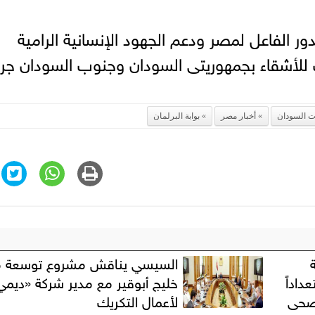
دور الفاعل لمصر ودعم الجهود الإنسانية الرامية
 للأشقاء بجمهوريتى السودان وجنوب السودان جرا
ت السودان
أخبار مصر
بوابة البرلمان
السيسي يناقش مشروع توسعة مي
اداً
خليج أبوقير مع مدير شركة «ديمي
لصحى
لأعمال التكريك