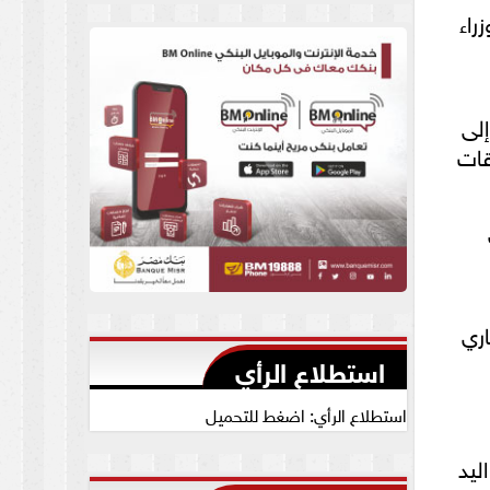
العام يجيب
راء
إلى
قات
اري
استطلاع الرأي
استطلاع الرأي: اضغط للتحميل
ليد