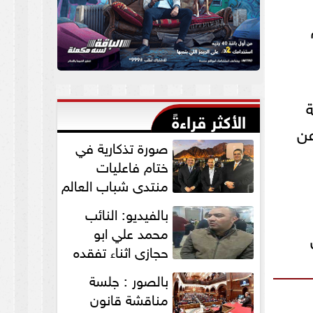
ة
الأكثر قراءةً
عن
صورة تذكارية في
ختام فاعليات
منتدي شباب العالم
لنواب الخير
بالفيديو: النائب
”التمامي...
محمد علي ابو
حجازي اثناء تفقده
القافلة الطبية
بالصور : جلسة
للكشف علي...
مناقشة قانون