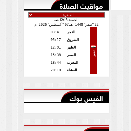
مواقيت الصلاة
الجمعة
12:15 صـ
22
صفر
1448 هـ
07
أغسطس
2026 م
الفجر
03:41
الشروق
05:17
الظهر
12:01
مصر
العصر
15:38
المغرب
18:44
العشاء
20:10
الفيس بوك