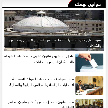
قوانين تهمك
تعرف على ضوابط شراء أعضاء مجلس الشيوخ لأسهم وحصص
بالشركات
عاجل .. مشروع قانون قانون يلزم ضباط الشرطة
بالاستئذان لخوض انتخابات...
ننشر ضوابط ترشح ضباط القوات المسلحة
لانتخابات الرئاسة والمجالس النيابية والمحلية‎
ننشر قانون بتعديل بعض أحكام قانون تنظيم
التعاقدات