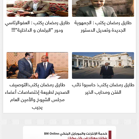
طارق رمضان يكتب : الجمهوية
طارق رمضان يكتب : العفوالرئاسي
الجديدة وتعديل الدستور
ودور ”البرلمان و الداخلية”!!!
طارق رمضان يكتب: حاسبوا نائب
طارق رمضان يكتب:التوصيف
الفتن ومحارب الخير
الصحيح لطبيعة إختصاصات أعضاء
مجلس الشيوخ والأمين العام
يجيب