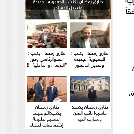
طارق رمضان يكتب : الجمهوية الجديدة
وتعديل الدستور
اً
طارق رمضان يكتب :
طارق رمضان يكتب :
الجمهوية الجديدة
العفوالرئاسي ودور
وتعديل الدستور
”البرلمان و الداخلية”!!!
،
طارق رمضان يكتب:
طارق رمضان
حاسبوا نائب الفتن
يكتب:التوصيف
ومحارب الخير
الصحيح لطبيعة
إختصاصات أعضاء
مجلس الشيوخ والأمين