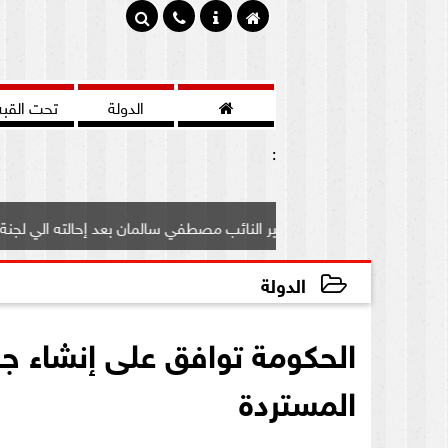

الدولة
تحت القبه
:
تعرف علي مصير النائب مصطفي سالمان بعد إحالته الي لجنة...
الدولة
2020-09-03 14:59:54
الحكومة توافق على إنشاء جه
المستردة