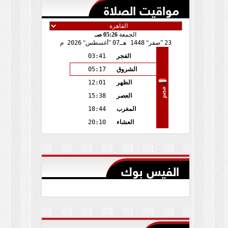
مواقيت الصلاة
الجمعة
05:26 صـ
23
صفر
1448 هـ
07
أغسطس
2026 م
الفجر
03:41
الشروق
05:17
الظهر
12:01
مصر
العصر
15:38
المغرب
18:44
العشاء
20:10
الفيس بوك