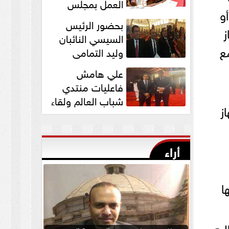
العمل بمجلس
أو
الشيوخ برئاسة
بحضور الرئيس
المستشار عبد الوهاب...
ز
السيسي النائبان
ع
وليد التمامي
ومحمد ابوحجازي
علي هامش
يشاركان في قداس عيد...
فاعليات منتدي
شباب العالم ولقاء
ز
النائب وليد التمامي
بالسفير...
أراء
ا
ليه