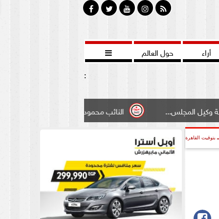
أراء
حول العالم

:
لس...
النائب محمود سامي ”لبوابة الشيوخ”طالبت بادخال تعد
بتوقيت القاهرة