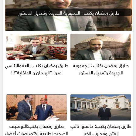
طارق رمضان يكتب : الجمهوية الجديدة وتعديل الدستور
طارق رمضان يكتب : الجمهوية
طارق رمضان يكتب : العفوالرئاسي
الجديدة وتعديل الدستور
ودور ”البرلمان و الداخلية”!!!
طارق رمضان يكتب: حاسبوا نائب
طارق رمضان يكتب:التوصيف
الفتن ومحارب الخير
الصحيح لطبيعة إختصاصات أعضاء