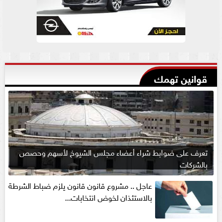
قوانين تهمك
تعرف على ضوابط شراء أعضاء مجلس الشيوخ لأسهم وحصص
بالشركات
عاجل .. مشروع قانون قانون يلزم ضباط الشرطة
بالاستئذان لخوض انتخابات...