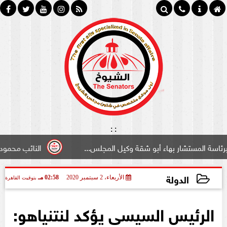
:
:
ستشار بهاء أبو شقة وكيل المجلس...
النائب محمود سامي ”لب
الدولة
الأربعاء، 2 سبتمبر 2020
02:58 مـ
بتوقيت القاهرة
2020-09-02 14:58:51
الرئيس السيسى يؤكد لنتنياهو: