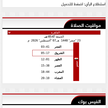
استطلاع الرأي: اضغط للتحميل
مواقيت الصلاة
الجمعة
05:47 صـ
23
صفر
1448 هـ
07
أغسطس
2026 م
الفجر
03:41
الشروق
05:17
الظهر
12:01
مصر
العصر
15:38
المغرب
18:44
العشاء
20:10
الفيس بوك