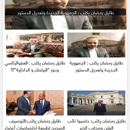
طارق رمضان يكتب : الجمهوية الجديدة وتعديل الدستور
طارق رمضان يكتب : الجمهوية
طارق رمضان يكتب : العفوالرئاسي
الجديدة وتعديل الدستور
ودور ”البرلمان و الداخلية”!!!
طارق رمضان يكتب: حاسبوا نائب
طارق رمضان يكتب:التوصيف
الفتن ومحارب الخير
الصحيح لطبيعة إختصاصات أعضاء