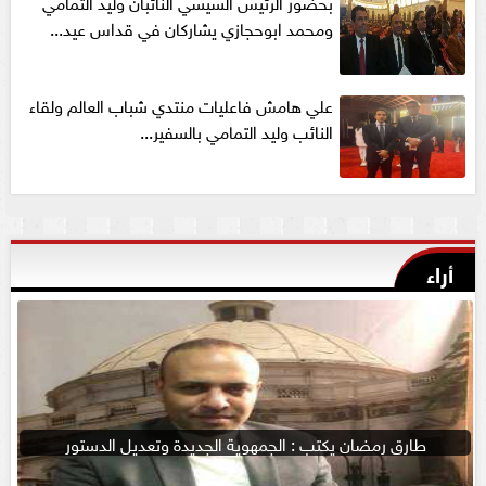
بحضور الرئيس السيسي النائبان وليد التمامي
ومحمد ابوحجازي يشاركان في قداس عيد...
علي هامش فاعليات منتدي شباب العالم ولقاء
النائب وليد التمامي بالسفير...
أراء
طارق رمضان يكتب : الجمهوية الجديدة وتعديل الدستور