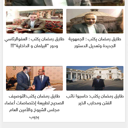
طارق رمضان يكتب : الجمهوية
طارق رمضان يكتب : العفوالرئاسي
الجديدة وتعديل الدستور
ودور ”البرلمان و الداخلية”!!!
طارق رمضان يكتب: حاسبوا نائب
طارق رمضان يكتب:التوصيف
الفتن ومحارب الخير
الصحيح لطبيعة إختصاصات أعضاء
مجلس الشيوخ والأمين العام
يجيب