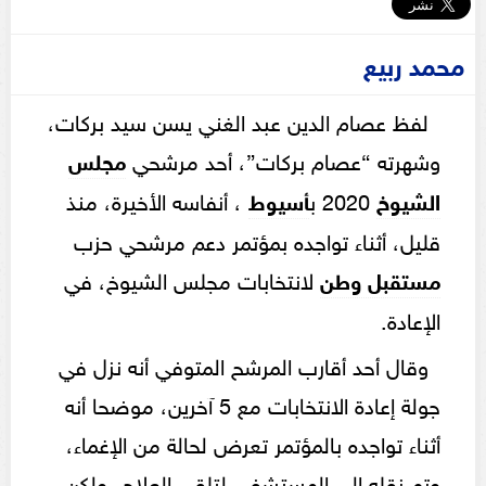
محمد ربيع
لفظ عصام الدين عبد الغني يسن سيد بركات،
وشهرته “عصام بركات”، أحد مرشحي
مجلس
الشيوخ
2020 ب
أسيوط
، أنفاسه الأخيرة، منذ
قليل، أثناء تواجده بمؤتمر دعم مرشحي حزب
مستقبل وطن
لانتخابات مجلس الشيوخ، في
الإعادة.
وقال أحد أقارب المرشح المتوفي أنه نزل في
جولة إعادة الانتخابات مع 5 آخرين، موضحا أنه
أثناء تواجده بالمؤتمر تعرض لحالة من الإغماء،
وتم نقله إلى المستشفى لتلقي العلاج، ولكن