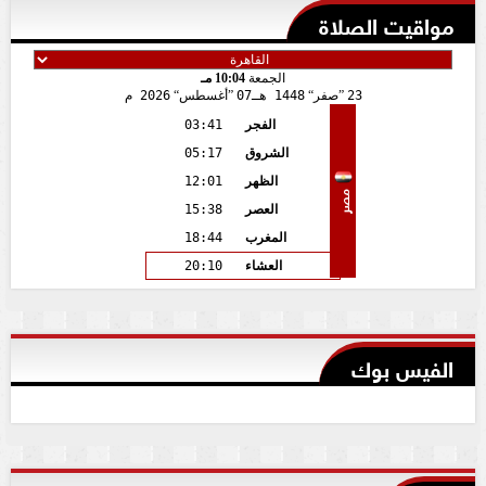
مواقيت الصلاة
الجمعة
10:04 مـ
23
صفر
1448 هـ
07
أغسطس
2026 م
الفجر
03:41
الشروق
05:17
الظهر
12:01
مصر
العصر
15:38
المغرب
18:44
العشاء
20:10
الفيس بوك