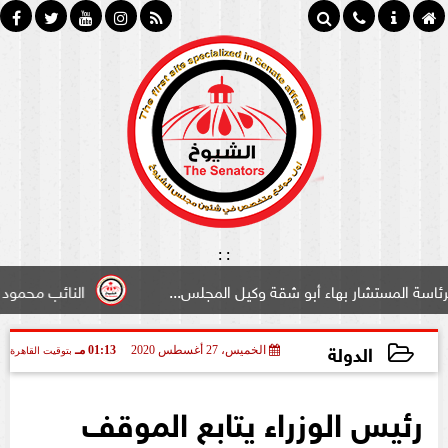
:
:
اء أبو شقة وكيل المجلس...
النائب محمود سامي ”لبوابة ال
الدولة
الخميس، 27 أغسطس 2020
01:13 مـ
بتوقيت القاهرة
2020-08-27 13:13:44
رئيس الوزراء يتابع الموقف