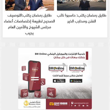
طارق رمضان يكتب: حاسبوا نائب
طارق رمضان يكتب:التوصيف
الفتن ومحارب الخير
الصحيح لطبيعة إختصاصات أعضاء
مجلس الشيوخ والأمين العام
يجيب