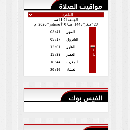
مواقيت الصلاة
الجمعة
11:01 صـ
23
صفر
1448 هـ
07
أغسطس
2026 م
الفجر
03:41
الشروق
05:17
الظهر
12:01
مصر
العصر
15:38
المغرب
18:44
العشاء
20:10
الفيس بوك