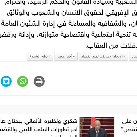
ق الإفريقي لحقوق الانسان والشعوب والوثائق
، والشفافية والمساءلة في إدارة الشئون العامة،
لة تنمية اجتماعية واقتصادية متوازنة، وإدانة ورف
لإفلات من العقاب.
ساد
الاتحاد الإفريقى لمنع الفساد
أخبار مصر
بوابة الشيوخ
” ترفض 3 طعون على
شكري ونظيره الألماني يبحثان هات
 وتحيل 21 لـ”النقض”
آخر تطورات الملف الليبي والقضي
الفلسطينية