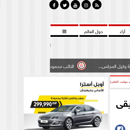
أراء
حول العالم

:
.
النائب محمود سامي ”لبوابة الشيوخ”طالبت بادخال تعديل ب
بتوقيت القاهرة
يقى