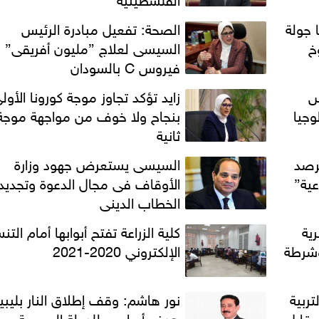
 جولة
الصحة: تفعيل مبادرة الرئيس
خ
السيسى لعلاج ”مليون أفريقى” 
فيروس C بالسودان
س
زايد تؤكد تجاوز موجة كورونا الأول
وجيا
بنجاح ولا خوف من مواجهة موجة
ثانية
لرصد
السيسى يستعرض جهود وزارة
عية”
الأوقاف فى مجال الدعوة وتجديد
الخطاب الدينى
ية
كلية الزراعة تفتح أبوابها أمام الت
وشرطة
الإلكتروني 2020-2021
تربية
نور هاشم: وقف إطلاق النار بليبيا
مقابل
هدف أساسي للدولة المصرية