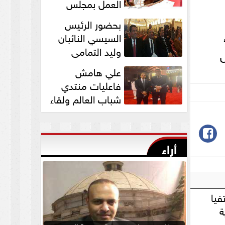
العمل بمجلس
الشيوخ برئاسة
بحضور الرئيس
المستشار عبد الوهاب...
السيسي النائبان
وليد التمامي
ض
ومحمد ابوحجازي
علي هامش
يشاركان في قداس عيد...
فاعليات منتدي
شباب العالم ولقاء
النائب وليد التمامي
بالسفير...
أراء
فيا
ة