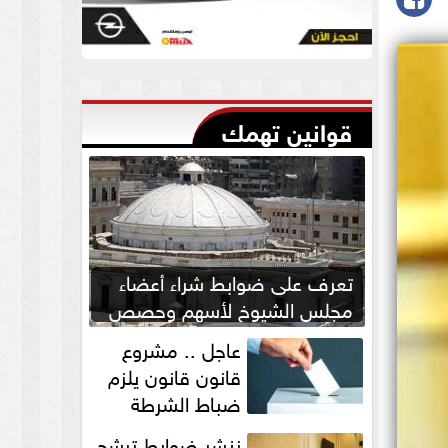
قوانين تهمك
تعرف على ضوابط شراء أعضاء
مجلس الشيوخ لأسهم وحصص
بالشركات
عاجل .. مشروع
قانون قانون يلزم
ضباط الشرطة
بالاستئذان لخوض
ننشر ضوابط ترشح