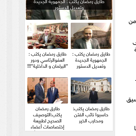
طارق رمضان يكتب : الجمهوية الجديدة
وتعديل الدستور
من
ى
طارق رمضان يكتب :
طارق رمضان يكتب :
الجمهوية الجديدة
العفوالرئاسي ودور
وتعديل الدستور
”البرلمان و الداخلية”!!!
نسيق
طارق رمضان يكتب:
طارق رمضان
حاسبوا نائب الفتن
يكتب:التوصيف
ومحارب الخير
الصحيح لطبيعة
إختصاصات أعضاء
مجلس الشيوخ والأمين