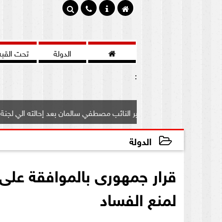

الدولة
تحت القبه
:
ف علي مصير النائب مصطفي سالمان بعد إحالته الي لجنة...
ب
الدولة
2020-08-23 10:13:40
قرار جمهورى بالموافقة على 
لمنع الفساد