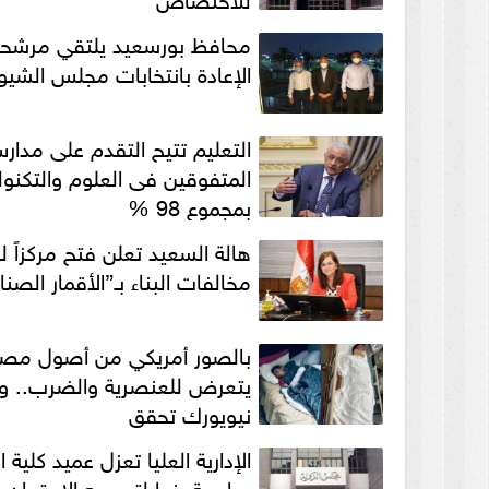
محافظ بورسعيد يلتقي مرشحا
الإعادة بانتخابات مجلس الشيو
التعليم تتيح التقدم على مدار
المتفوقين فى العلوم والتكنول
بمجموع 98 %
هالة السعيد تعلن فتح مركزاً 
مخالفات البناء بـ”الأقمار الصنا
بالصور أمريكي من أصول مصر
يتعرض للعنصرية والضرب.. 
نيويورك تحقق
الإدارية العليا تعزل عميد كلية ال
بجامعة بنها لتسريبه الامتحان 