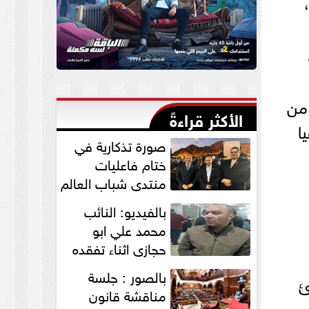
فريقي لمنع الفساد ومكافحته والمعتمدة في مدينة مابوتو بتاريخ 11/7/2003،
 من
الأكثر قراءةً
ا
صورة تذكارية في
ختام فاعليات
منتدي شباب العالم
لنواب الخير
بالفيديو: النائب
”التمامي...
محمد علي ابو
حجازي اثناء تفقده
القافلة الطبية
بالصور : جلسة
ئ
للكشف علي...
مناقشة قانون