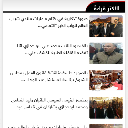
الأكثر قراءةً
صورة تذكارية في ختام فاعليات منتدي شباب
العالم لنواب الخير ”التمامي...
بالفيديو: النائب محمد علي ابو حجازي اثناء
تفقده القافلة الطبية للكشف علي...
بالصور : جلسة مناقشة قانون العمل بمجلس
الشيوخ برئاسة المستشار عبد الوهاب...
بحضور الرئيس السيسي النائبان وليد التمامي
ومحمد ابوحجازي يشاركان في قداس عيد...
علي هامش فاعليات منتدي شباب العالم ولقاء