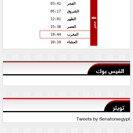
الفجر
03:41
الشروق
05:17
الظهر
12:01
مصر
العصر
15:38
المغرب
18:44
العشاء
20:10
الفيس بوك
تويتر
Tweets by Senatorsegypt