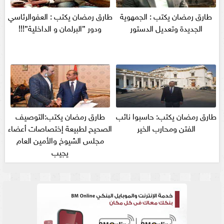
طارق رمضان يكتب : الجمهوية
طارق رمضان يكتب : العفوالرئاسي
الجديدة وتعديل الدستور
ودور ”البرلمان و الداخلية”!!!
طارق رمضان يكتب: حاسبوا نائب
طارق رمضان يكتب:التوصيف
الفتن ومحارب الخير
الصحيح لطبيعة إختصاصات أعضاء
مجلس الشيوخ والأمين العام
يجيب