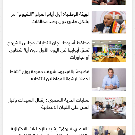
الهيئة الوطنية: أول أيام اقتراع ”الشيوخ” مر
بشكل هادئ دون رصد مخالفات
محافظ أسيوط: لجان انتخابات مجلس الشيوخ
تغلق أبوابها في اليوم الأول دون أية شكاوى
أو تجاوزات
فضيحة بالفيديو.. شريف حمودة يوزع ”شنط
لحمة” لرشوة المواطنين لانتخابه
عمليات الحرية المصري : إقبال السيدات وكبار
السن على اللجان الانتخابية
”العامري فاروق” يشيد بالإجراءات الاحترازية
والقائمين على تنظيم العملية الانتخابية