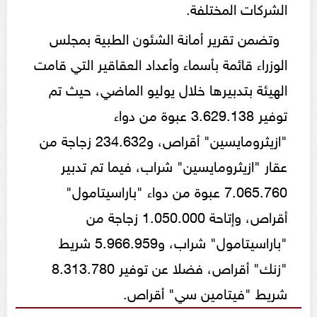
الشركات المختلفة.
وتضمن تقرير أمانة الشئون الطبية بمجلس
الوزراء قائمة بأسماء وأعداد العقاقير التي قامت
الهيئة بتدبيرها خلال يوليو الماضي، حيث تم
توفير 3.629.138 عبوة من دواء
"ازيثرومايسين" أقراص، و234.632 زجاجة من
عقار "ازيثرومايسين" شراب، فيما تم تدبير
7.065.760 عبوة من دواء "باراسيتامول"
أقراص، وإتاحة 1.050.000 زجاجة من
"باراسيتامول" شراب، و5.966.959 شريط
"زنك" أقراص، فضلا عن توفير 8.313.780
شريط "فيتامين سي" أقراص.