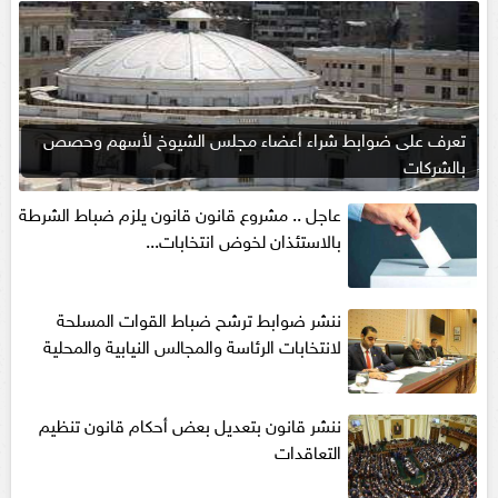
تعرف على ضوابط شراء أعضاء مجلس الشيوخ لأسهم وحصص
بالشركات
عاجل .. مشروع قانون قانون يلزم ضباط الشرطة
بالاستئذان لخوض انتخابات...
ننشر ضوابط ترشح ضباط القوات المسلحة
لانتخابات الرئاسة والمجالس النيابية والمحلية‎
ننشر قانون بتعديل بعض أحكام قانون تنظيم
التعاقدات